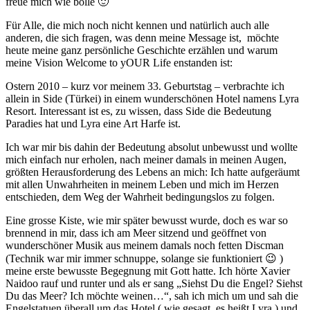
freue mich wie bolle 🙂
Für Alle, die mich noch nicht kennen und natürlich auch alle
anderen, die sich fragen, was denn meine Message ist,
möchte
heute meine ganz persönliche Geschichte erzählen und warum
meine Vision Welcome to yOUR Life enstanden ist:
Ostern 2010 – kurz vor meinem 33. Geburtstag – verbrachte ich
allein in Side (Türkei) in einem wunderschönen Hotel namens Lyra
Resort. Interessant ist es, zu wissen, dass Side die Bedeutung
Paradies hat und Lyra eine Art Harfe ist.
Ich war mir bis dahin der Bedeutung a
bsolut unbewusst und wollte
mich einfach nur erholen, nach meiner damals in meinen Augen,
größten Herausforderung des Lebens an mich: Ich hatte aufgeräumt
mit allen Unwahrheiten in meinem Leben und mich im Herzen
entschieden, dem Weg der Wahrheit bedingungslos zu folgen.
Eine grosse Kiste, wie mir später bewusst wurde, doch es war so
brennend in mir, dass ich am Meer sitzend und geöffnet von
wunderschöner Musik aus meinem damals noch fetten Discman
(Technik war mir immer schnuppe, solange sie funktioniert 😉 )
meine erste bewusste Begegnung mit Gott hatte. Ich hörte Xavier
Naidoo rauf und runter und als er sang „Siehst Du die Engel? Siehst
Du das Meer? Ich möchte weinen…“, sah ich mich um und sah die
Engelstatuen überall um das Hotel ( wie gesagt, es heißt Lyra ) und