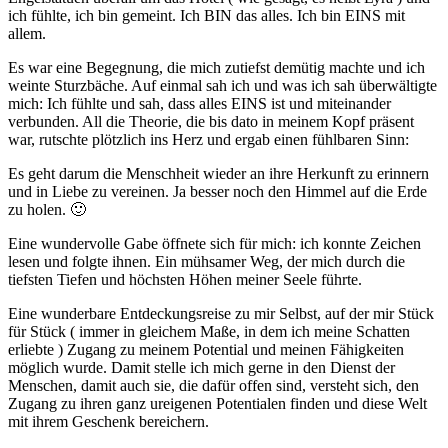
ich fühlte, ich bin gemeint. Ich BIN das alles. Ich bin EINS mit
allem.
Es war eine Begegnung, die mich zutiefst demütig machte und ich
weinte Sturzbäche. Auf einmal sah ich und was ich sah überwältigte
mich: Ich fühlte und sah, dass alles EINS ist und miteinander
verbunden. All die Theorie, die bis dato in meinem Kopf präsent
war, rutschte plötzlich ins Herz und ergab einen fühlbaren Sinn:
Es geht darum die Menschheit wieder an ihre Herkunft zu erinnern
und in Liebe zu vereinen. Ja besser noch den Himmel auf die Erde
zu holen. 🙂
Eine wundervolle Gabe öffnete sich für mich: ich konnte Zeichen
lesen und folgte ihnen. Ein mühsamer Weg, der mich durch die
tiefsten Tiefen und höchsten Höhen meiner Seele führte.
Eine wunderbare Entdeckungsreise zu mir Selbst, auf der mir Stück
für Stück ( immer in gleichem Maße, in dem ich meine Schatten
erliebte ) Zugang zu meinem Potential und meinen Fähigkeiten
möglich wurde. Damit stelle ich mich gerne in den Dienst der
Menschen, damit auch sie, die dafür offen sind, versteht sich, den
Zugang zu ihren ganz ureigenen Potentialen finden und diese Welt
mit ihrem Geschenk bereichern.